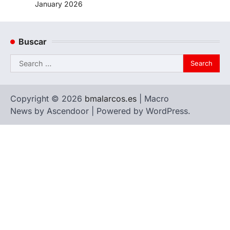
January 2026
Buscar
Search
for:
Copyright © 2026
bmalarcos.es
| Macro
News by
Ascendoor
| Powered by
WordPress
.