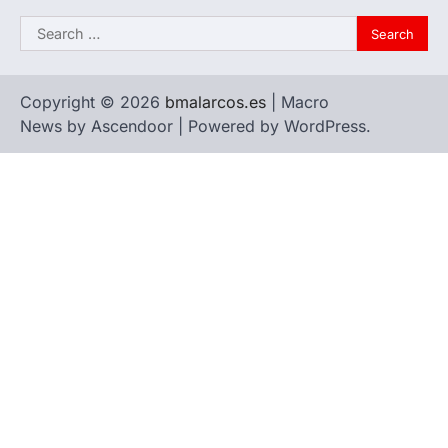
Search
for:
Copyright © 2026
bmalarcos.es
| Macro
News by
Ascendoor
| Powered by
WordPress
.