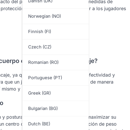
Danish (DK)
mpacto del placaje. Además, implementar medidas de
protección es esencial para salvaguardar a los jugadores
Norwegian (NO)
Finnish (FI)
Czech (CZ)
 cuerpo en las técnicas de placaje?
Romanian (RO)
acaje, ya que influye directamente en la efectividad y
Portuguese (PT)
ura que un jugador pueda comprometerse de manera
sí mismo y para los demás.
Greek (GR)
po
Bulgarian (BG)
ón y postura que un jugador adopta para maximizar su
un centro de gravedad bajo, una distribución de peso
Dutch (BE)