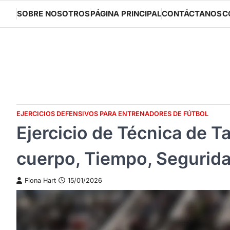
Skip
SOBRE NOSOTROS
PÁGINA PRINCIPAL
CONTÁCTANOS
C
to
content
EJERCICIOS DEFENSIVOS PARA ENTRENADORES DE FÚTBOL
Ejercicio de Técnica de T
cuerpo, Tiempo, Segurid
Fiona Hart
15/01/2026