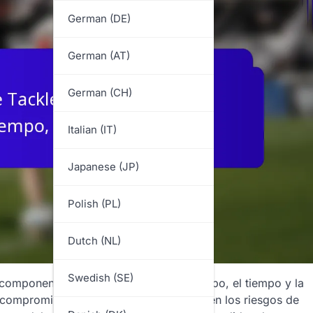
German (DE)
German (AT)
German (CH)
Italian (IT)
Japanese (JP)
Polish (PL)
Dutch (NL)
Swedish (SE)
 componentes clave: la posición del cuerpo, el tiempo y la
 compromiso efectivo mientras se reducen los riesgos de