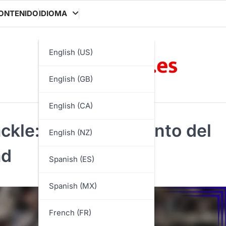
ONTENIDO
IDIOMA
bmalarcos.es
English (US)
English (GB)
English (CA)
ackle: Posicionamiento del
English (NZ)
ad
Spanish (ES)
Spanish (MX)
French (FR)